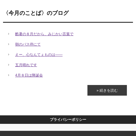
〈今月のことば〉のブログ
酷暑の８月だから、みじかい言葉で
朝のバス停にて
えー、心なんてぇものは――
五月晴れです
4月８日は降誕会
» 続きを読む
プライバシーポリシー