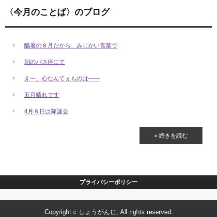
〈今月のことば〉のブログ
酷暑の８月だから、みじかい言葉で
朝のバス停にて
えー、心なんてぇものは――
五月晴れです
4月８日は降誕会
» 続きを読む
プライバシーポリシー
Copyright c しょうがんじ, All rights reserved.