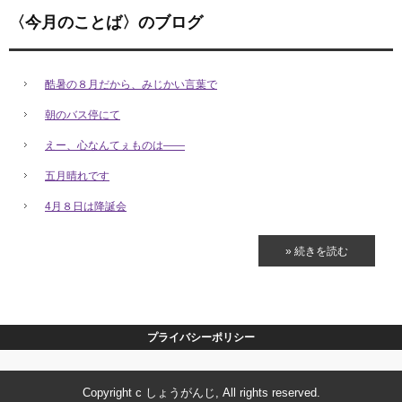
〈今月のことば〉のブログ
酷暑の８月だから、みじかい言葉で
朝のバス停にて
えー、心なんてぇものは――
五月晴れです
4月８日は降誕会
» 続きを読む
プライバシーポリシー
Copyright c しょうがんじ, All rights reserved.