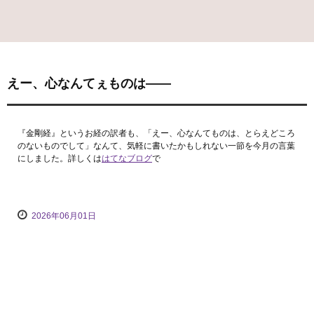
えー、心なんてぇものは――
『金剛経』というお経の訳者も、「えー、心なんてものは、とらえどころ
のないものでして」なんて、気軽に書いたかもしれない一節を今月の言葉
にしました。詳しくは
はてなブログ
で
2026年06月01日